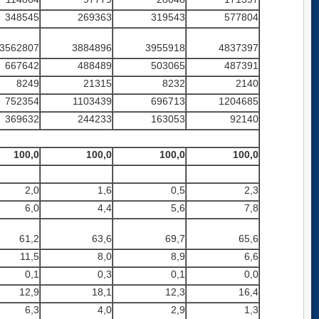
348545
269363
319543
577804
3562807
3884896
3955918
4837397
667642
488489
503065
487391
8249
21315
8232
2140
752354
1103439
696713
1204685
369632
244233
163053
92140
100,0
100,0
100,0
100,0
2,0
1,6
0,5
2,3
6,0
4,4
5,6
7,8
61,2
63,6
69,7
65,6
11,5
8,0
8,9
6,6
0,1
0,3
0,1
0,0
12,9
18,1
12,3
16,4
6,3
4,0
2,9
1,3