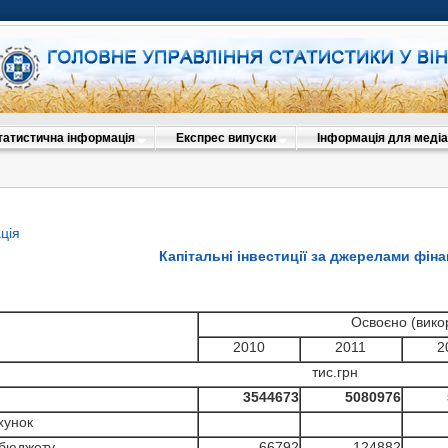
татистична інформація
Експрес випуски
Інформація для медіа
ція
Капітальні інвестиції за джерелами фін
Освоєно (вико
2010
2011
2
тис.грн
3544
673
508
0976
хунок
 бюджету
66792
124882