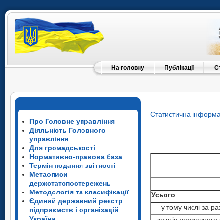
На головну
Публікації
С
Статистична інформа
Про Головне управління
Діяльність Головного
управління
Для громадськості
Нормативно-правова база
Термін подання звітності
Метаописи
держстатспостережень
Методологія та класифікації
Усього
Єдиний державний реєстр
у тому числі за ра
підприємств і організацій
України
коштів державного