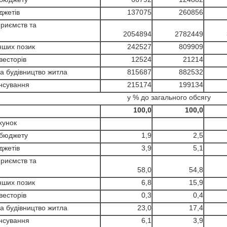
джетів
137075
260856
риємств та
2054894
2782449
нших позик
242527
809909
весторів
12524
21214
 будівництво житла
815687
882532
нсування
215174
199134
у % до загального обсягу
100,0
100,0
хунок
 бюджету
1,9
2,5
джетів
3,9
5,1
риємств та
58,0
54,8
нших позик
6,8
15,9
весторів
0,3
0,4
 будівництво житла
23,0
17,4
нсування
6,1
3,9