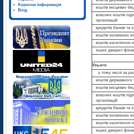
Корисна інформація
коштів місцевих бю
Вхід
власних коштів підп
організацій
кредитів банків та і
коштів іноземних ін
коштів населення на
інших джерел фіна
Усього
у тому числі за ра
коштів державного
коштів місцевих бю
власних коштів підп
організацій
кредитів банків та і
коштів іноземних ін
коштів населення на
інших джерел фіна