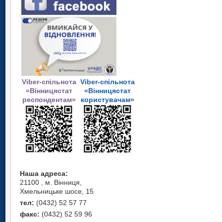
Viber-спільнота
Viber-спільнота
«Вінницястат
«Вінницястат
респондентам»
користувачам»
Наша адреса:
21100 , м. Вінниця,
Хмельницьке шосе, 15
тел:
(0432) 52 57 77
факс:
(0432) 52 59 96