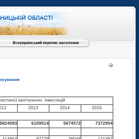
Всеукраїнський перепис населення
ансування
ристано) капітальних інвестицій
012
2013
2014
2015
5824
093
6109514
5674572
7372954
114864
97779
28048
171397