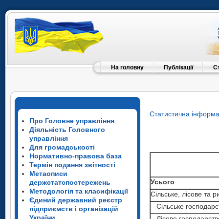
На головну
Публікації
С
Статистична інформа
Про Головне управління
Діяльність Головного
управління
Для громадськості
Нормативно-правова база
Термін подання звітності
Метаописи
Усього
держстатспостережень
Усього
Методологія та класифікації
Усього
Сільське, лісове та 
Єдиний державний реєстр
Сільське, лісове та
Сільське, лісове та
Сільське господарст
підприємств і організацій
Сільське господарс
України
Сільське господарс
Лісове господарство 