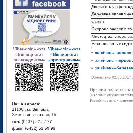
Державне управлінн
Наукові дослідженн
Діяльність у сфері а
Діяльність у сфері 
Освіта
Рекламна діяльність
Державне управління
Державне управлінн
наукова та технічна
Охорона здоров'я т
Освіта
Освіта
Діяльність у сфері 
Мистецтво, спорт, р
Охорона здоров'я та
Охорона здоров'я т
Державне управлінн
Надання інших видів
Мистецтво, спорт, ро
Мистецтво, спорт, р
Освіта
Надання інших видів
1
Надання інших видів
Дані не оприлюдн
Охорона здоров'я т
Viber-спільнота
Viber-спільнота
інформації.
1
Дані не оприлюдн
за січень–вересе
«Вінницястат
«Вінницястат
Мистецтво, спорт, р
інформації.
респондентам»
користувачам»
за січень–червен
Надання інших видів
за січень–березен
Обновлено 02.03.2017 
При використанні ста
©
Головне управління стати
Розробник сайту: управління
Наша адреса:
21100 , м. Вінниця,
Хмельницьке шосе, 15
тел:
(0432) 52 57 77
факс:
(0432) 52 59 96