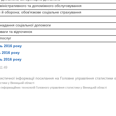
я й оборона; обов'язкове соціальне страхування
я та розробки
дміністративного та допоміжного обслуговування
адміністративного та допоміжного обслуговування
 і дослідження кон'юнктури ринку, інша професійна,
 й оборона; обов'язкове соціальне страхування
я й оборона; обов'язкове соціальне страхування
 діяльність, ветеринарна діяльність
а надання соціальної допомоги
адміністративного та допоміжного обслуговування
озваги та відпочинок
 надання соціальної допомоги
а надання соціальної допомоги
я й оборона; обов'язкове соціальне страхування
 послуг
зваги та відпочинок
озваги та відпочинок
 послуг
 послуг
юються з метою забезпечення виконання вимог Закону України
а надання соціальної допомоги
юються з метою забезпечення виконання вимог Закону України
нь 2016 року
озваги та відпочинок
ь 2016 року
 послуг
ь 2016 року
11:49
тистичної інформації посилання на Головне управління статистики 
стики у Вінницькій області
 інформаційних технологій Головного управління статистики у Вінницькій області