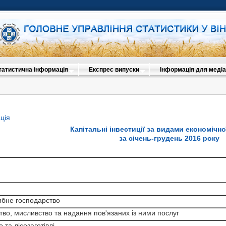
татистична інформація
Експрес випуски
Інформація для медіа
ція
Капітальні інвестиції за видами економічно
за січень-грудень 2016 року
рибне господарство
 рибне господарство
 рибне господарство
во, мисливство та надання пов'язаних із ними послуг
тво, мисливство та надання пов'язаних із ними послуг
тво, мисливство та надання пов'язаних із ними послуг
та лісозаготівлі