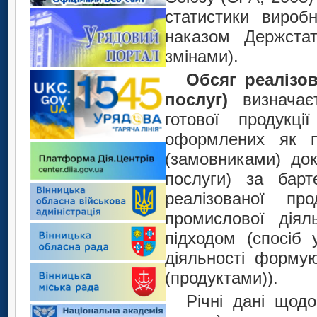
статистики вироб
наказом Держста
змінами).
Обсяг реалізов
послуг)
визнача
готової продукці
оформлених як п
(замовниками) док
послуги) за барт
реалізованої пр
промислової діял
підходом (спосіб 
діяльності формую
(продуктами)).
Річні дані щодо