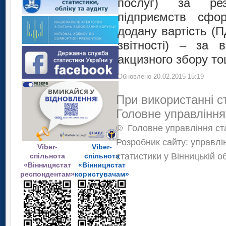
послуг) за рез
підприємств сфо
додану вартість (П
звітності) – за 
акцизного збору то
Обновлено 20.02.2015 15:19
При використанні с
Головне управління
©
Головне управління ста
Розробник сайту: управлі
Viber-
Viber-
статистики у Вінницькій о
спільнота
спільнота
«Вінницястат
«Вінницястат
респондентам»
користувачам»