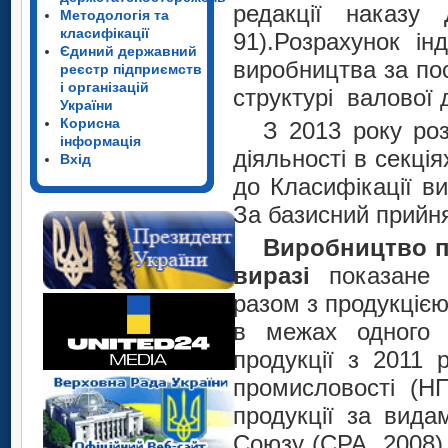
редакції наказу
Методологія та
класифікації
91).Розрахунок ін
Єдиний державний
виробництва за по
реєстр підприємств
і організацій
структурі валової д
України
Корисна
З 2013 року роз
інформація
діяльності в секція
Вхід
до Класифікації ви
За базисний прийня
Виробництво п
виразі
показане 
разом з продукціє
в межах одного 
продукції з 2011 
промисловості (НП
продукції за вида
Союзу (СРА, 2008)