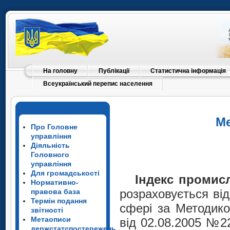
На головну
Публікації
Статистична інформація
Всеукраїнський перепис населення
Ме
Про Головне
управління
Діяльність
Головного
управління
Для громадськості
Індекс промисл
Нормативно-
розраховується ві
правова база
Термін подання
сфері за Методик
звітності
Метаописи
від 02.08.2005 №2
держстатспостережень