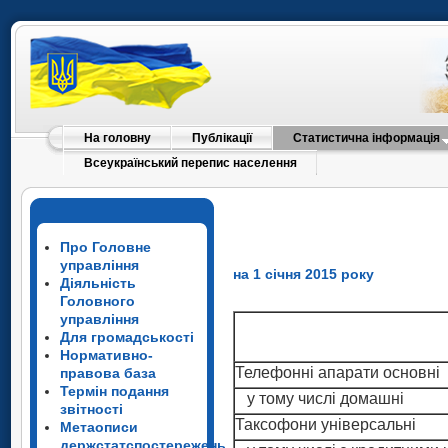
На головну
Публікації
Статистична інформація
Всеукраїнський перепис населення
Про Головне
управління
на 1 січня 2015 року
Діяльність
Головного
управління
Для громадськості
Нормативно-
Телефонні апарати основні
правова база
Термін подання
у тому числі домашні
Телефонні апарати основні
звітності
Телефонні апарати основні
Таксофони універсальні
у тому числі домашні
Метаописи
у тому числі домашні
держстатспостережень