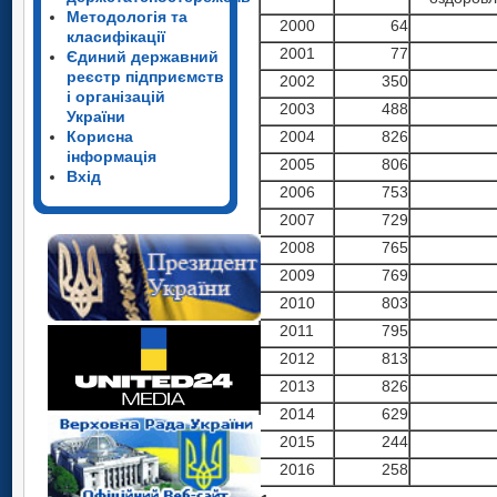
Методологія та
2000
64
класифікації
2001
77
Єдиний державний
реєстр підприємств
2002
350
і організацій
2003
488
України
Корисна
2004
826
інформація
2005
806
Вхід
2006
753
2007
729
2008
765
2009
769
2010
803
2011
795
2012
813
2013
826
2014
629
2015
244
2016
258