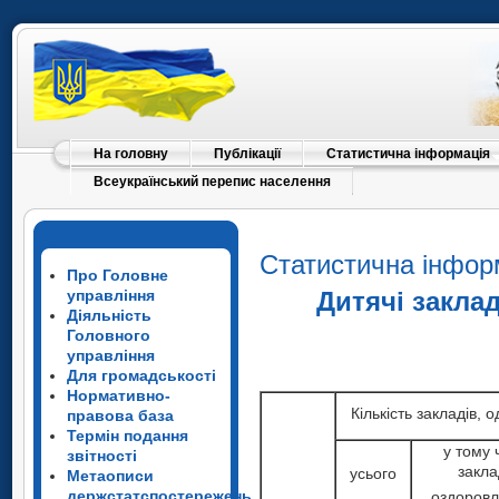
На головну
Публікації
Статистична інформація
Всеукраїнський перепис населення
Статистична інфор
Про Головне
управління
Дитячі заклад
Діяльність
Головного
управління
Для громадськості
Нормативно-
Кількість закладів, 
правова база
Термін подання
у тому 
звітності
закл
усього
Метаописи
держстатспостережень
оздоров