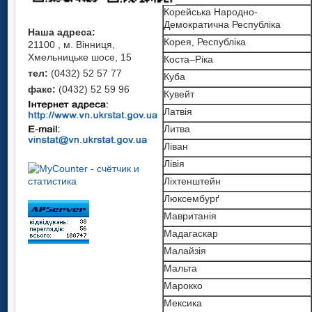
Корейська Народно-
Демократична Республіка
Наша адреса:
Корея, Республіка
21100 , м. Вінниця,
Хмельницьке шосе, 15
Коста–Ріка
тел:
(0432) 52 57 77
Куба
факс:
(0432) 52 59 96
Кувейт
Латвія
Литва
Ліван
Лівія
Ліхтенштейн
Люксембурґ
Мавританія
Мадагаскар
Малайзія
Мальта
Марокко
Мексика