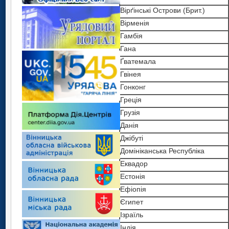
Вірґінські Острови (Брит.)
Вірменія
Гамбія
Гана
Ґватемала
Гвінея
Гонконг
Греція
Грузія
Данія
Джібуті
Домініканська Республіка
Еквадор
Естонія
Ефіопія
Єгипет
Ізраїль
Індія