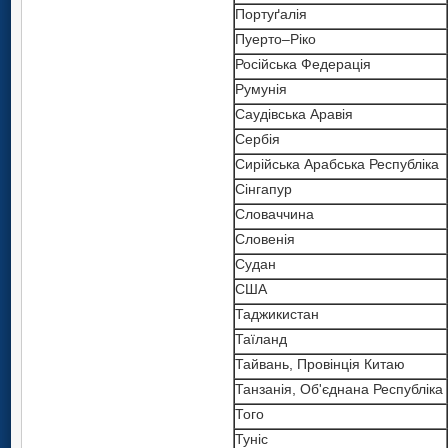
Портуґалія
Пуерто–Ріко
Російська Федерація
Румунія
Саудівська Аравія
Сербія
Сирійська Арабська Республіка
Сінгапур
Словаччина
Словенія
Судан
США
Таджикистан
Таїланд
Тайвань, Провінція Китаю
Танзанія, Об'єднана Республіка
Того
Туніс