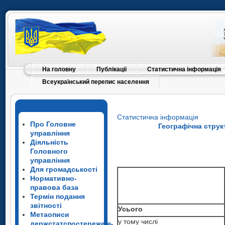
На головну
Публікації
Статистична інформація
Всеукраїнський перепис населення
Статистична інформація
Про Головне
Географічна струк
управління
Діяльність
Головного
управління
Для громадськості
Нормативно-
правова база
Термін подання
звітності
Усього
Метаописи
у тому числі
держстатспостережень