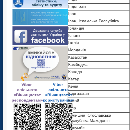
Індонезія
Ірак
Іран, Ісламська Республіка
Ірландія
Іспанія
Італія
Йорданія
Казахстан
Камбоджа
Канада
Катар
Viber-
Viber-
Кенія
спільнота
спільнота
Киргизстан
«Вінницястат
«Вінницястат
респондентам»
користувачам»
Китай
Кіпр
Колишня Югославська
Республіка Македонія
Колумбія