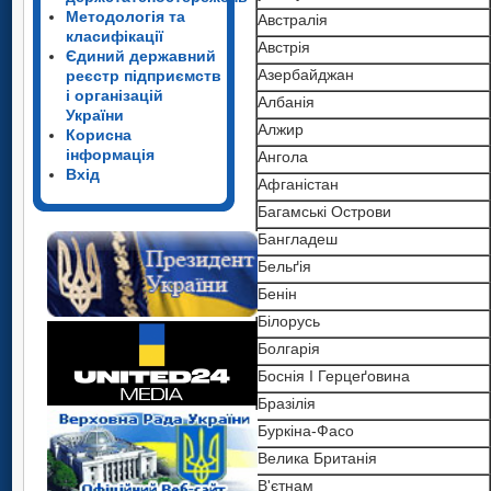
Методологія та
Австралія
класифікації
Австрія
Єдиний державний
Азербайджан
реєстр підприємств
і організацій
Албанія
України
Алжир
Корисна
інформація
Ангола
Вхід
Афганістан
Багамські Острови
Бангладеш
Бельґія
Бенін
Білорусь
Болгарія
Боснія І Герцеґовина
Бразілія
Буркіна-Фасо
Велика Британія
В'єтнам