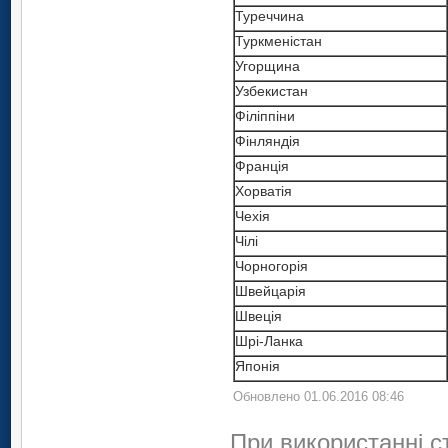
Туреччина
Туркменістан
Угорщина
Узбекистан
Філіппіни
Фінляндія
Франція
Хорватія
Чехія
Чілі
Чорногорія
Швейцарія
Швеція
Шрі-Ланка
Японія
Обновлено 01.06.2016 08:46
При використанні с