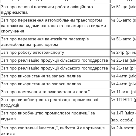
Звіт про основні показники роботи авіаційного
№ 51-ца (мі
підприємства
Звіт про перевезення автомобільним транспортом
№ 31-авто (
вантажів за видами вантажів та пасажирів за видами
сполучення
Звіт про перевезення вантажів та пасажирів
№ 51-авто (
автомобільним транспортом
Звіт про роботу автотранспорту
№ 2-тр (річн
Звіт про реалізацію продукції сільського господарства
№ 21-заг (мі
Звіт про реалізацію продукції сільського господарства
№ 21-заг (рі
Звіт про використання та запаси палива
№ 4-мтп (мі
Звіт про використання та запаси палива
№ 4-мтп (річ
Звіт про постачання та використання енергії
№ 11-мтп (рі
Звіт про виробництво та реалізацію промислової
№ 1П-НПП (р
продукції
Звіт про виробництво промислової продукції за
№ 1-П (міся
видами
(юр. особи)
Звіт про капітальні інвестиції, вибуття й амортизація
№ 2-інвестиц
активів