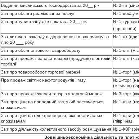
Ведення мисливського господарства за 20__ рік
№ 2-тп (мисл
Звіт про обсяги реалізованих послуг
№ 1-послуги
Звіт про туристичну діяльність за 20__ рік
№ 1-туризм (
(юр. особи)
Звіт дитячого закладу оздоровлення та відпочинку за
№ 1-от (один
літо 20 ___ року
Звіт про обсяг оптового товарообороту
№ 1-опт (мі
Звіт про продаж і запаси товарів (продукції) в оптовій
№ 1-опт (кв
торгівлі
Звіт про товарооборот торгової мережі
№ 1-торг (мі
Про продаж світлих нафтопродуктів і газу
№ 1-торг (н
(місячна) (ю
Звіт про продаж і запаси товарів у торговій мережі
№ 3-торг (к
Звіт про ціни на природний газ, який постачається
№ 1-ціни (газ
споживачам
Звіт про ціни на електроенергію, яка постачається
№ 1-ціни (ел
споживачам
(піврічна)
Звіт про діяльність колективного засобу розміщування
№ 1-КЗР (рі
Зовнішньоекономічна діяльність та платі