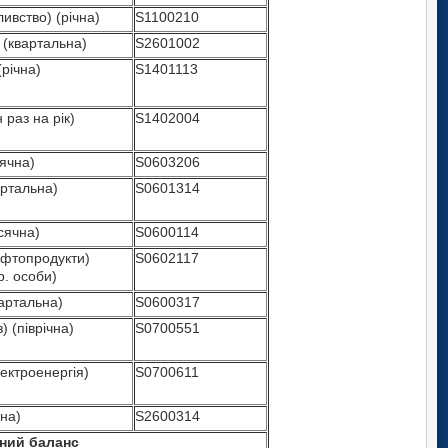
ивство) (річна)
S1100210
 (квартальна)
S2601002
річна)
S1401113
 раз на рік)
S1402004
сячна)
S0603206
артальна)
S0601314
сячна)
S0600114
афтопродукти)
S0602117
р. особи)
вартальна)
S0600317
) (піврічна)
S0700551
ектроенергія)
S0700611
чна)
S2600314
жний баланс