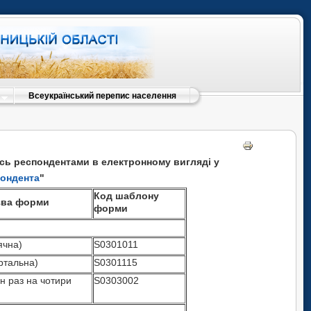
Всеукраїнський перепис населення
сь респондентами в електронному вигляді у
пондента
"
Код шаблону
зва форми
форми
ячна)
S0301011
ртальна)
S0301115
н раз на чотири
S0303002