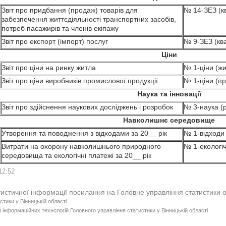
Звіт про придбання (продаж) товарів для
№ 14-ЗЕЗ (к
забезпечення життєдіяльності транспортних засобів,
потреб пасажирів та членів екіпажу
Звіт про експорт (імпорт) послуг
№ 9-ЗЕЗ (кв
Ціни
Звіт про ціни на ринку житла
№ 1-ціни (жи
Звіт про ціни виробників промислової продукції
№ 1-ціни (пр
Наука та інновації
Звіт про здійснення наукових досліджень і розробок
№ 3-наука (р
Навколишнє середовище
Утворення та поводження з відходами за 20__ рік
№ 1-відходи 
Витрати на охорону навколишнього природного
№ 1-екологіч
середовища та екологічні платежі за 20__ рік
12:52
тистичної інформації посилання на Головне управління статистики 
стики у Вінницькій області
 інформаційних технологій Головного управління статистики у Вінницькій області