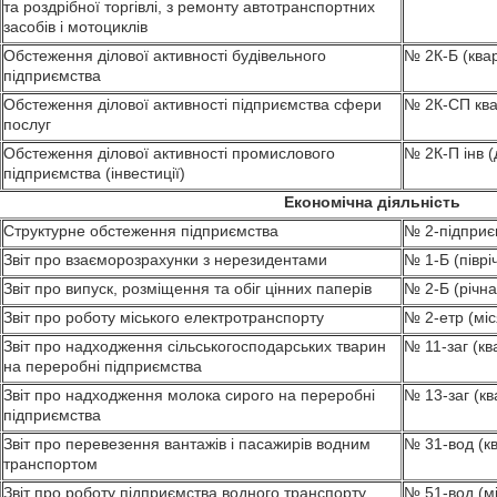
та роздрібної торгівлі, з ремонту автотранспортних
засобів і мотоциклів
Обстеження ділової активності будівельного
№ 2К-Б (ква
підприємства
Обстеження ділової активності підприємства сфери
№ 2К-СП ква
послуг
Обстеження ділової активності промислового
№ 2К-П інв (
підприємства (інвестиції)
Економічна діяльність
Структурне обстеження підприємства
№ 2-підприє
Звіт про взаєморозрахунки з нерезидентами
№ 1-Б (піврі
Звіт про випуск, розміщення та обіг цінних паперів
№ 2-Б (річна
Звіт про роботу міського електротранспорту
№ 2-етр (мі
Звіт про надходження сільськогосподарських тварин
№ 11-заг (кв
на переробні підприємства
Звіт про надходження молока сирого на переробні
№ 13-заг (к
підприємства
Звіт про перевезення вантажів і пасажирів водним
№ 31-вод (к
транспортом
Звіт про роботу підприємства водного транспорту
№ 51-вод (м