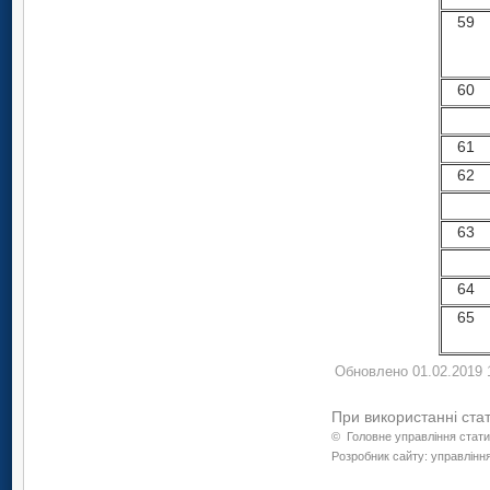
59
60
61
62
63
64
65
Обновлено 01.02.2019 
При використанні ста
©
Головне управління стати
Розробник сайту: управління