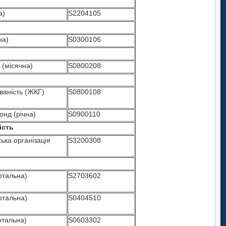
а)
S2204105
на)
S0300106
 (місячна)
S0800208
ваність (ЖКГ)
S0800108
нд (річна)
S0900110
ість
ька організація
S3200308
ртальна)
S2703602
ртальна)
S0404510
ртальна)
S0603302