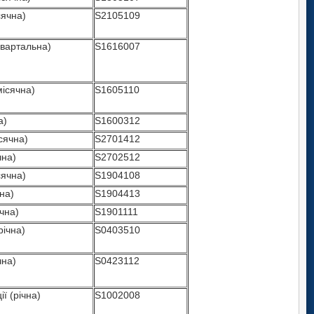
сячна)
S2105109
квартальна)
S1616007
місячна)
S1605110
а)
S1600312
сячна)
S2701412
чна)
S2702512
сячна)
S1904108
на)
S1904413
чна)
S1901111
ічна)
S0403510
чна)
S0423112
ії (річна)
S1002008