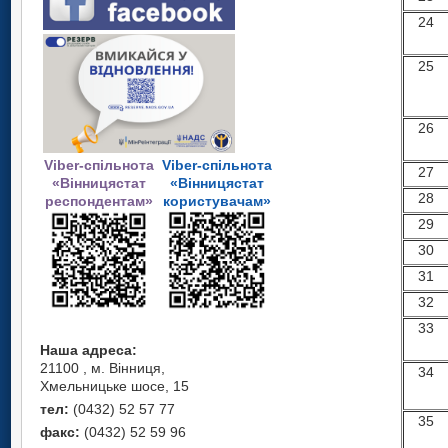
24
25
26
Viber-спільнота
Viber-спільнота
27
«Вінницястат
«Вінницястат
28
респондентам»
користувачам»
29
30
31
32
33
Наша адреса:
21100 , м. Вінниця,
34
Хмельницьке шосе, 15
тел:
(0432) 52 57 77
35
факс:
(0432) 52 59 96