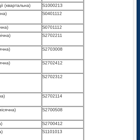
ії (квартальна)
S1000213
чна)
S0401112
чна)
S0701112
ічна)
S2702211
ячна)
S2703008
ячна)
S2702412
S2702312
на)
S2702114
місячна)
S2700508
а)
S2700412
а)
S1101013