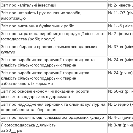
Звіт про капітальні інвестиції
№ 2-інвестиц
Звіт про наявність і рух основних засобів,
№ 11-ОЗ (рі
амортизацію
Звіт про виконання будівельних робіт
№ 1-кб (міся
Звіт про витрати на виробництво продукції сільського
№ 2-ферм (р
господарства (робіт, послуг)
Звіт про збирання врожаю сільськогосподарських
№ 37-сг (міс
культур
Звіт про виробництво продукції тваринництва та
№ 24-сг (міс
кількість сільськогосподарських тварин
Звіт про виробництво продукції тваринництва,
№ 24 (річна)
кількість сільськогосподарських тварин і
забезпеченість їх кормами
Звіт про основні економічні показники роботи
№ 50-сг (річ
сільськогосподарських підприємств
Звіт про надходження зернових та олійних культур на
№ 1-зерно (
перероблення та зберігання
Звіт про посівні площі сільськогосподарських культур
№ 4-сг (річн
Лісогосподарська діяльність
№ 3-лг (річн
за 20__ рік