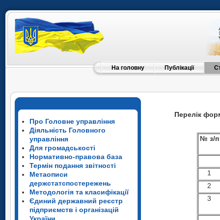
На головну
Публікації
С
Перелік фор
Про Головне управління
Діяльність Головного
№ з/п
управління
Для громадськості
Нормативно-правова база
Термін подання звітності
1
Метаописи
держстатспостережень
2
Методологія та класифікації
3
Єдиний державний реєстр
підприємств і організацій
України