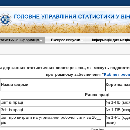
татистична інформація
Експрес випуски
Інформація для медіа
м державних статистичних спостережень,
які можуть подавати
програмному забезпеченні "
Кабінет рес
Назва форми
Коротка на
Ринок праці
Звіт із праці
№ 1-ПВ (міс
Звіт із праці
№ 1-ПВ (ква
Звіт про витрати на утримання робочої сили за 20__
№ 1-РС (оди
рік
роки)