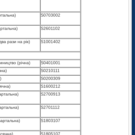
ртальна)
S0703002
ртальна)
S2601102
два рази на рік)
S1001402
мництво (річна)
S0401001
чна)
S0210111
)
S0200309
сячна)
S1600212
артальна)
S2700913
вартальна)
S2701112
вартальна)
S1803107
ісячна)
S1805107