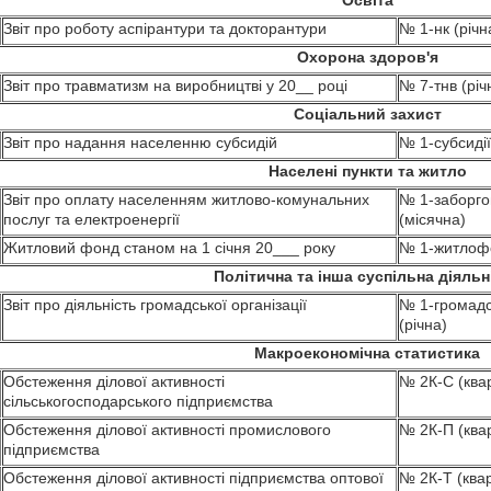
Освіта
Звіт про роботу аспірантури та докторантури
№ 1-нк (річн
Охорона здоров'я
Звіт про травматизм на виробництві у 20__ році
№ 7-тнв (річ
Cоціальний захист
Звіт про надання населенню субсидій
№ 1-субсидії
Населені пункти та житло
Звіт про оплату населенням житлово-комунальних
№ 1-заборго
послуг та електроенергії
(місячна)
Житловий фонд станом на 1 січня 20___ року
№ 1-житлофо
Політична та інша суспільна діяльн
Звіт про діяльність громадської організації
№ 1-громадс
(річна)
Макроекономічна статистика
Обстеження ділової активності
№ 2К-С (ква
сільськогосподарського підприємства
Обстеження ділової активності промислового
№ 2К-П (ква
підприємства
Обстеження ділової активності підприємства оптової
№ 2К-Т (ква