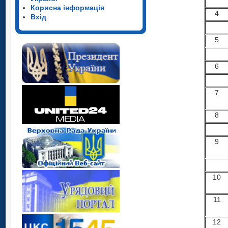
Корисна інформація
4
Вхід
5
6
7
8
9
10
11
12