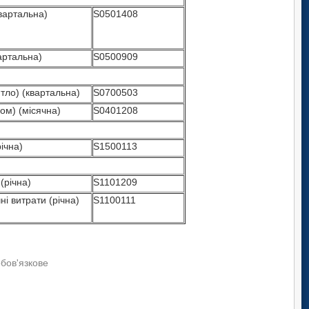
вартальна)
S0501408
артальна)
S0500909
тло) (квартальна)
S0700503
ом) (місячна)
S0401208
ічна)
S1500113
(річна)
S1101209
ні витрати (річна)
S1100111
обов'язкове